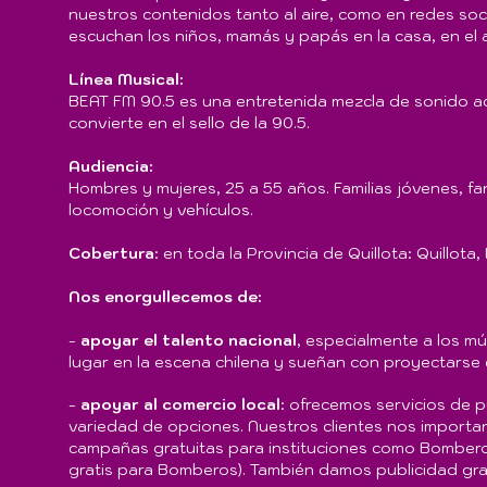
nuestros contenidos tanto al aire, como en redes so
escuchan los niños, mamás y papás en la casa, en el 
Línea Musical:
BEAT FM 90.5 es una entretenida mezcla de sonido act
convierte en el sello de la 90.5.
Audiencia:
Hombres y mujeres, 25 a 55 años. Familias jóvenes, f
locomoción y vehículos.
Cobertura
: en toda la Provincia de Quillota: Quillota,
Nos enorgullecemos de:
-
apoyar el talento nacional
, especialmente a los m
lugar en la escena chilena y sueñan con proyectarse e
​-
apoyar al comercio local
: ofrecemos servicios de p
variedad de opciones. Nuestros clientes nos importa
campañas gratuitas para instituciones como Bombero
gratis para Bomberos). También damos publicidad grat