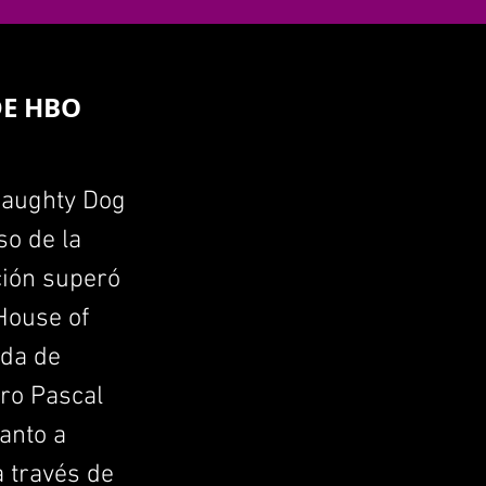
DE HBO
 Naughty Dog
so de la
ción superó
 House of
ada de
dro Pascal
anto a
a través de