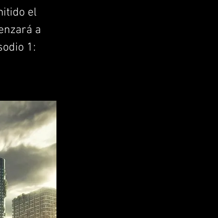
itido el
enzará a
sodio 1: