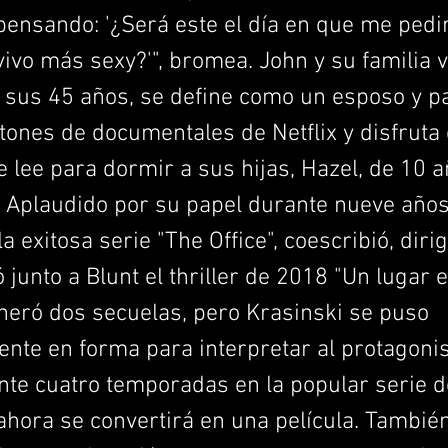
pensando: '¿Será este el día en que me ped
ivo más sexy?'", bromea. John y su familia 
 sus 45 años, se define como un esposo y p
ones de documentales de Netflix y disfruta 
 lee para dormir a sus hijas, Hazel, de 10 a
8. Aplaudido por su papel durante nueve añ
a exitosa serie "The Office", coescribió, dirig
 junto a Blunt el thriller de 2018 "Un lugar e
neró dos secuelas, pero Krasinski se puso
nte en forma para interpretar al protagonis
nte cuatro temporadas en la popular serie 
ahora se convertirá en una película. También