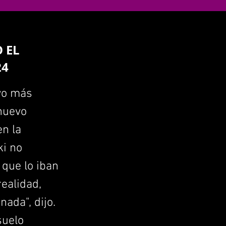
 EL
24
ivo más
 nuevo
en la
ki no
que lo iban
ealidad,
ada", dijo.
suelo