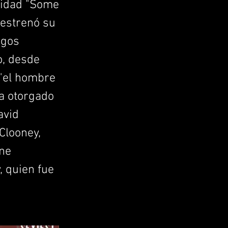
ridad "Some
 estrenó su
igos
o, desde
 "el hombre
ha otorgado
avid
Clooney,
yne
 quien fue