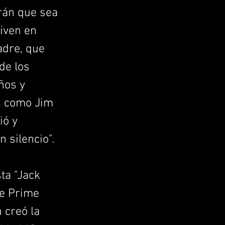
irán que sea
viven en
adre, que
de los
ños y
os como Jim
ió y
n silencio".
ta "Jack
de Prime
 creó la