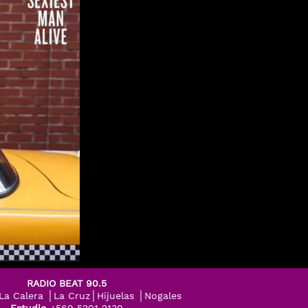
RADIO BEAT 90.5
│La Calera │La Cruz│Hijuelas │Nogales