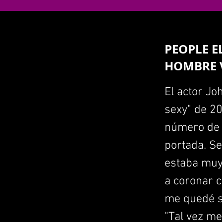
PEOPLE E
HOMBRE V
El actor Jo
sexy" de 20
número de e
portada. Se
estaba muy
a coronar 
me quedé si
"Tal vez me