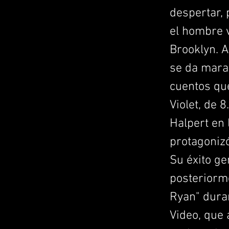
despertar, 
el hombre v
Brooklyn. A
se da marat
cuentos que
Violet, de 
Halpert en l
protagonizó
Su éxito ge
posteriorme
Ryan" dura
Video, que 