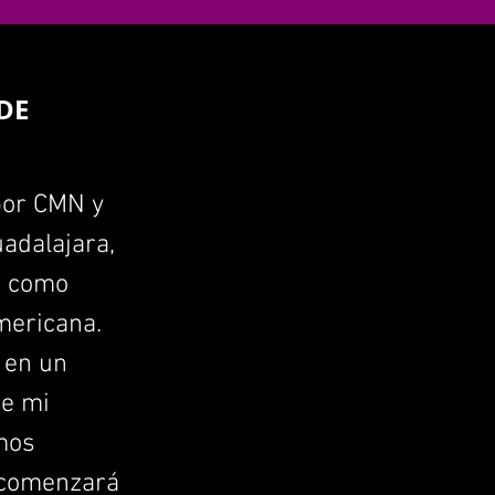
DE
por CMN y
uadalajara,
na como
americana.
o en un
de mi
emos
r comenzará