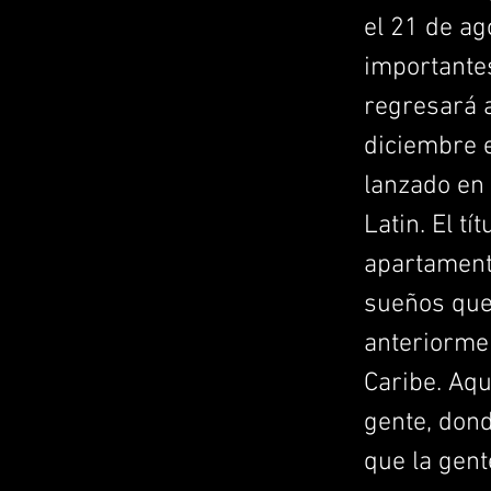
el 21 de a
importante
regresará a
diciembre 
lanzado en 
Latin. El t
apartamento
sueños que 
anteriormen
Caribe. Aq
gente, dond
que la gent