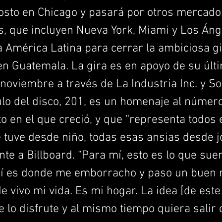
gosto en Chicago y pasará por otros mercado
s, que incluyen Nueva York, Miami y Los Áng
 América Latina para cerrar la ambiciosa gi
en Guatemala. La gira es en apoyo de su últ
noviembre a través de La Industria Inc. y S
ítulo del disco, 201, es un homenaje al númer
 en el que creció, y que “representa todos
tuve desde niño, todas esas ansias desde jo
te a Billboard. “Para mí, esto es lo que sue
uí es donde me emborracho y paso un buen 
e vivo mi vida. Es mi hogar. La idea [de est
e lo disfrute y al mismo tiempo quiera salir d