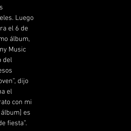
s
eles. Luego
ra el 6 de
imo álbum,
ony Music
o del
 esos
ven”, dijo
na el
rato con mi
e álbum] es
e fiesta”.