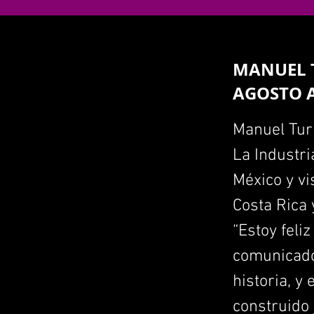
MANUEL T
AGOSTO A
Manuel Turi
La Industri
México y vi
Costa Rica 
“Estoy feli
comunicado.
historia, y
construido 