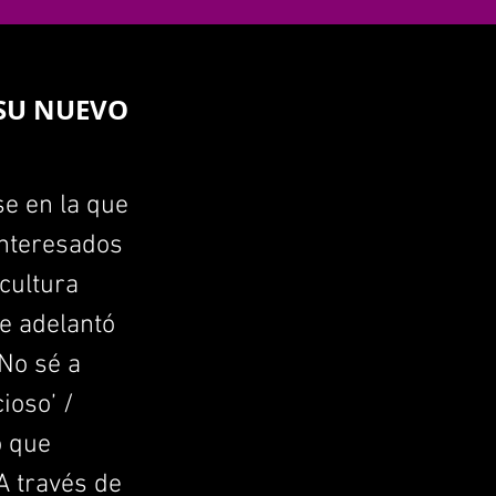
 SU NUEVO
se en la que
interesados
 cultura
e adelantó
No sé a
ioso’ /
o que
 A través de