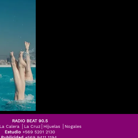
RADIO BEAT 90.5
│La Calera │La Cruz│Hijuelas │Nogales
Estudio
+569 5201 2130
Publicidad
+569 9411 1194