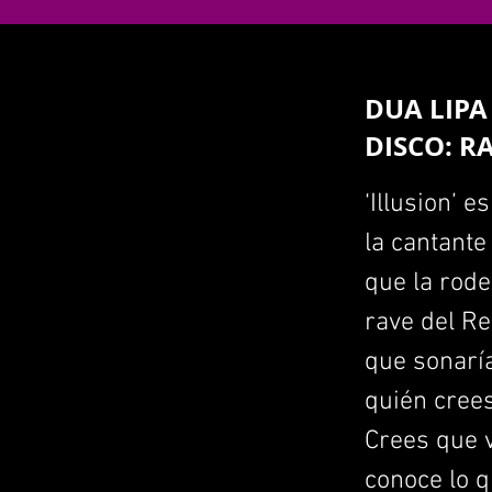
DUA LIPA
DISCO: R
‘Illusion’ 
la cantant
que la rodea
rave del Re
que sonarí
quién crees
Crees que v
conoce lo q