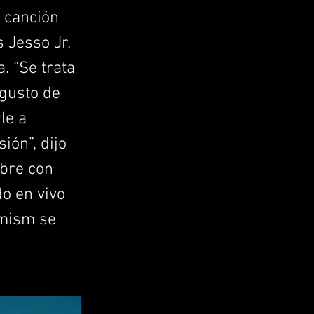
a canción
s Jesso Jr.
. “Se trata
 gusto de
le a
ión”, dijo
mbre con
do en vivo
imism se