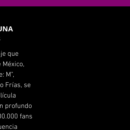
 UNA
3
je que
 México,
: M",
o Frías, se
lícula
un profundo
200.000 fans
uencia