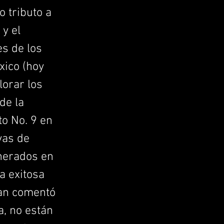
 tributo a
 y el
s de los
xico (hoy
orar los
de la
o No. 9 en
vas de
enerados en
a exitosa
han comentó
a, no están