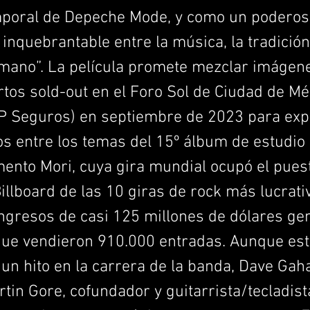
mporal de Depeche Mode, y como un poderoso
 inquebrantable entre la música, la tradición
umano”. La película promete mezclar imágene
rtos sold-out en el Foro Sol de Ciudad de Mé
P Seguros) en septiembre de 2023 para expl
s entre los temas del 15º álbum de estudio 
ento Mori, cuya gira mundial ocupó el puest
 Billboard de las 10 giras de rock más lucrati
ingresos de casi 125 millones de dólares g
ue vendieron 910.000 entradas. Aunque est
 un hito en la carrera de la banda, Dave Ga
rtin Gore, cofundador y guitarrista/tecladist