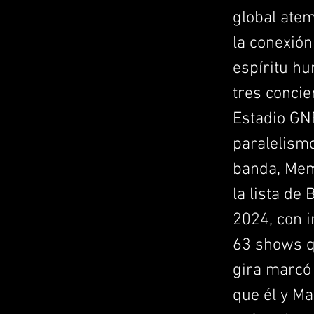
global ate
la conexión
espíritu h
tres concie
Estadio GN
paralelismo
banda, Mem
la lista de
2024, con 
63 shows q
gira marcó
que él y Ma