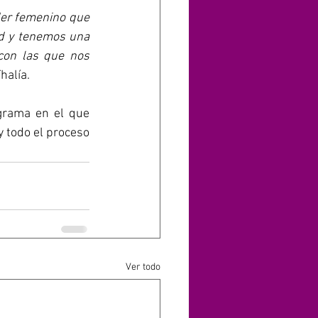
der femenino que 
d y tenemos una 
con las que nos 
Thalía.
grama en el que 
 todo el proceso 
Ver todo