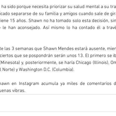
o ha sido porque necesita priorizar su salud mental a su tra
cado separarse de su familia y amigos cuando sale de gira
iene 15 años. Shawn no ha tomado solo esta decisión, sin
e le han aconsejado. Así mismo lo ha contado él a trav
te las 3 semanas que Shawn Mendes estará ausente, mient
ciertos que se pospondrán serán unos 13. El primero se ib
inesota) y, posteriormente, se haría Chicago (Illinois), O
el Norte) y Washington D.C. (Columbia).
hawn en Instagram acumula ya miles de comentarios de
enas vibras.