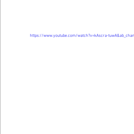
https://www.youtube.com/watch?v=kAscra-tuwA&ab_ch