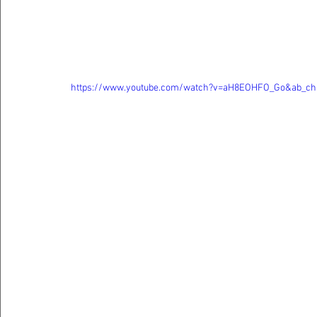
https://www.youtube.com/watch?v=aH8EOHFO_Go&ab_ch