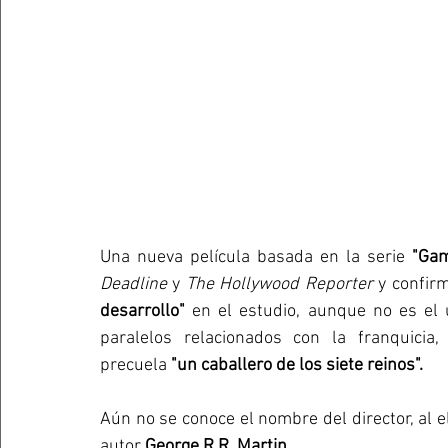
Una nueva película basada en la serie 
"Gam
Deadline
 y
 The Hollywood Reporter
 y confir
desarrollo"
 en el estudio, aunque no es el ú
paralelos relacionados con la franquicia
precuela 
"un caballero de los siete reinos". 
Aún no se conoce el nombre del director, al el
autor 
George R.R. Martin. 