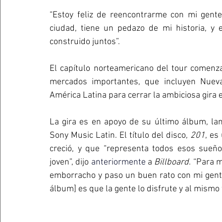
“Estoy feliz de reencontrarme con mi gente”
ciudad, tiene un pedazo de mi historia, y
construido juntos”.
El capítulo norteamericano del tour comenza
mercados importantes, que incluyen Nueva
América Latina para cerrar la ambiciosa gira 
La gira es en apoyo de su último álbum, lan
Sony Music Latin. El título del disco, 
201
, es
creció, y que “representa todos esos sueñ
joven”, dijo 
anteriormente
 a 
Billboard
. “Para 
emborracho y paso un buen rato con mi gente,
álbum] es que la gente lo disfrute y al mismo t