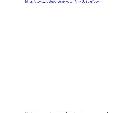
https://www.youtube.com/watch?v=K0UZuiqToow