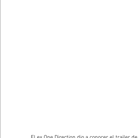
El ex One Direction dio a conocer el trailer d