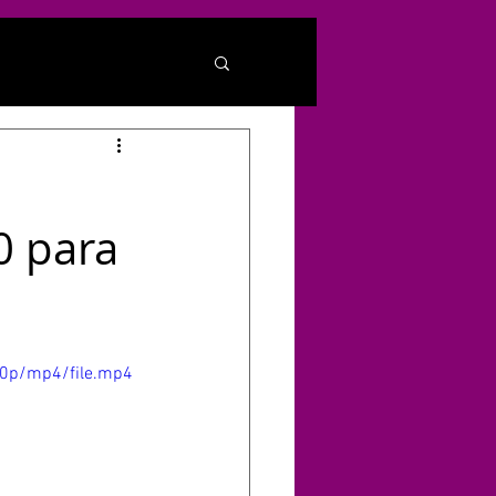
0 para
80p/mp4/file.mp4