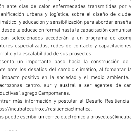
n ante olas de calor, enfermedades transmitidas por ve
lanificación urbana y logística, sobre el diseño de ciudad
climático, y educación y sensibilización para abordar enseña
s, desde la educación formal hasta la capacitación comunitar
sean seleccionados accederán a un programa de acom
tores especializados, redes de contacto y capacitaciones
rollo y la escalabilidad de sus proyectos.
presenta un importante paso hacia la construcción de
nte ante los desafíos del cambio climático, al fomentar la
impacto positivo en la sociedad y el medio ambiente. I
crozonas centro, sur y austral a ser agentes de ca
oductivas”, agregó Campomanes.
ontrar más información y postular al Desafío Resiliencia 
ps://incubatecufro.cl/resilienciaclimatica
.
s puede escribir un correo electrónico a 
proyectos@incuba