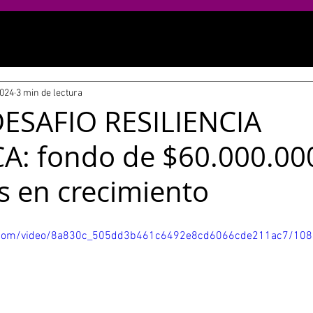
2024
3 min de lectura
DESAFIO RESILIENCIA
A: fondo de $60.000.00
 en crecimiento
tic.com/video/8a830c_505dd3b461c6492e8cd6066cde211ac7/10