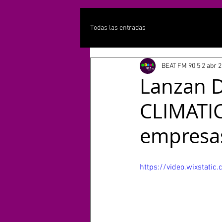
Todas las entradas
BEAT FM 90.5
2 abr 
Lanzan 
CLIMATIC
empresas
https://video.wixsta