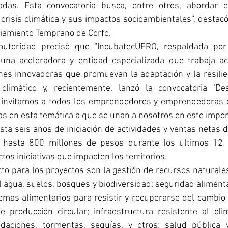
zadas. Esta convocatoria busca, entre otros, abordar e
a crisis climática y sus impactos socioambientales”, destacó
iamiento Temprano de Corfo.
autoridad precisó que “IncubatecUFRO, respaldada por 
una aceleradora y entidad especializada que trabaja ac
es innovadoras que promuevan la adaptación y la resilienc
limático y, recientemente, lanzó la convocatoria ‘Desa
ue invitamos a todos los emprendedores y emprendedoras 
s en esta temática a que se unan a nosotros en este impor
a seis años de iniciación de actividades y ventas netas 
 hasta 800 millones de pesos durante los últimos 12 
os iniciativas que impacten los territorios.
o para los proyectos son la gestión de recursos naturales
l agua, suelos, bosques y biodiversidad; seguridad alimentar
emas alimentarios para resistir y recuperarse del cambio c
 producción circular; infraestructura resistente al cli
aciones, tormentas, sequías, y otros; salud pública y 