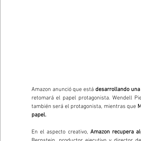
Amazon anunció que está 
desarrollando una 
retomará el papel protagonista. Wendell Pie
también será el protagonista, mientras que 
M
papel.
En el aspecto creativo, 
Amazon recupera alg
Bernstein, productor ejecutivo y director d