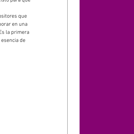
isto para que 
ositores que 
borar en una 
Es la primera 
 esencia de 