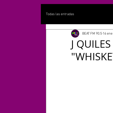
Todas las entradas
BEAT FM 90.5
16 ene
J QUILE
"WHISKE