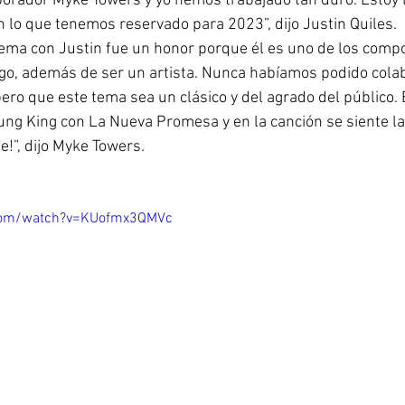
orador Myke Towers y yo hemos trabajado tan duro. Estoy l
 lo que tenemos reservado para 2023”, dijo Justin Quiles.
tema con Justin fue un honor porque él es uno de los comp
go, además de ser un artista. Nunca habíamos podido cola
ero que este tema sea un clásico y del agrado del público. 
oung King con La Nueva Promesa y en la canción se siente la
e!”, dijo Myke Towers.
.com/watch?v=KUofmx3QMVc