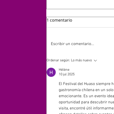
1 comentario
Escribir un comentario...
HOY 13 DE JULIO SE
Ordenar según:
Lo más nuevo
CUMPLEN 40 AÑOS DEL LIVE
Hélène
AID: EL EVENTO QUE
10 jul 2025
ORIGINO EL DÍA MUNDIAL
DEL ROCK
El Festival del Huaso siempre h
gastronomía chilena en un solo 
emocionante. Es un evento ideal
oportunidad para descubrir nuev
visita, encontré útil informarme