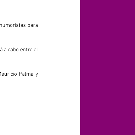
 humoristas para 
El evento, que será animado por María Luisa Godoy y Eduardo Fuentes, se llevará a cabo entre el 
auricio Palma y 