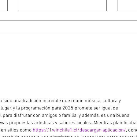
ESTE 12 DE MAYO, HOMERO
BECK
SIMPSON CUMPLIO 69
HAC
AÑOS
CON
a sido una tradición increíble que reúne música, cultura y 
lugar, y la programación para 2025 promete ser igual de 
 para disfrutar con amigos o familia, y además, es una buena 
as propuestas artísticas y sabores locales. Mientras planificaba
 en sitios como 
https://1winchile1.cl/descargar-aplicacion/
, don