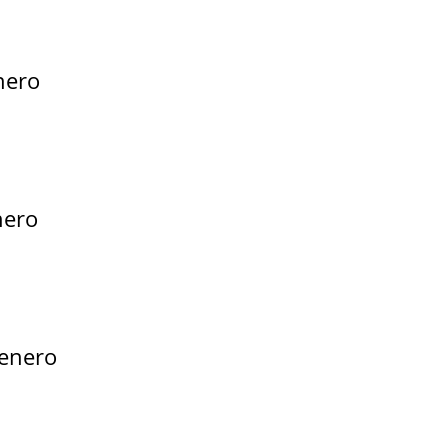
nero
nero
enero