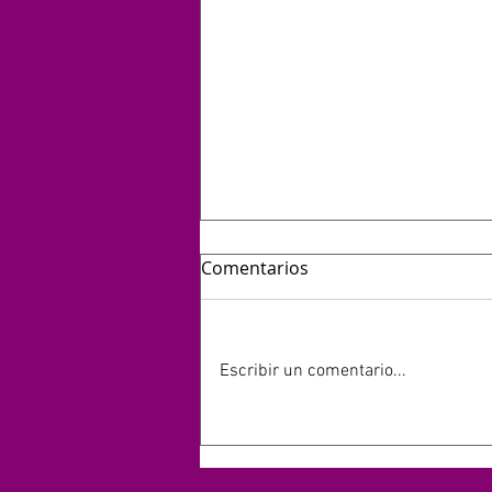
Comentarios
Escribir un comentario...
HOY 13 DE JULIO SE
CUMPLEN 40 AÑOS DEL LIVE
AID: EL EVENTO QUE