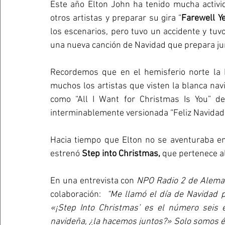
Este año Elton John ha tenido mucha activi
otros artistas y preparar su gira “
Farewell Ye
los escenarios, pero tuvo un accidente y tuvo
una nueva canción de Navidad que prepara jun
Recordemos que en el hemisferio norte la N
muchos los artistas que visten la blanca na
como “All I Want for Christmas Is You” d
interminablemente versionada “Feliz Navidad”
Hacia tiempo que Elton no se aventuraba en 
estrenó 
Step into Christmas, 
que pertenece a
En una entrevista con 
NPO Radio 2 de Aleman
colaboración:  
“Me llamó el día de Navidad p
«¡Step Into Christmas’ es el número seis en
navideña, ¿la hacemos juntos?» Solo somos él