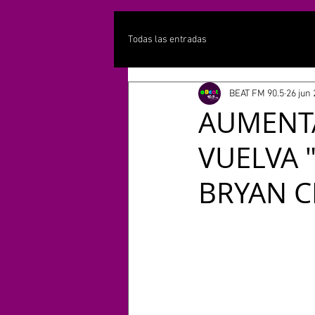
Todas las entradas
BEAT FM 90.5
26 jun
AUMENTA
VUELVA 
BRYAN C